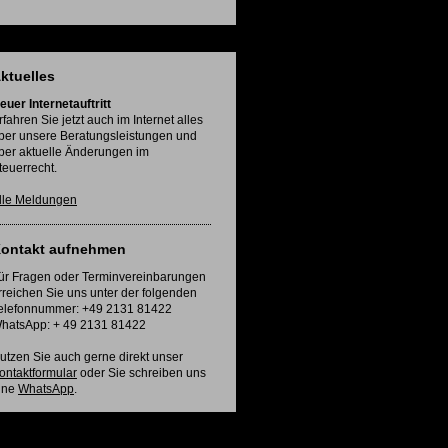
ktuelles
euer Internetauftritt
rfahren Sie jetzt auch im Internet alles
ber unsere Beratungsleistungen und
ber aktuelle Änderungen im
teuerrecht.
lle Meldungen
ontakt aufnehmen
ür Fragen oder Terminvereinbarungen
rreichen Sie uns unter der folgenden
elefonnummer: +49 2131 81422
hatsApp: + 49 2131 81422
utzen Sie auch gerne direkt unser
ontaktformular
oder Sie schreiben uns
ine
WhatsApp
.