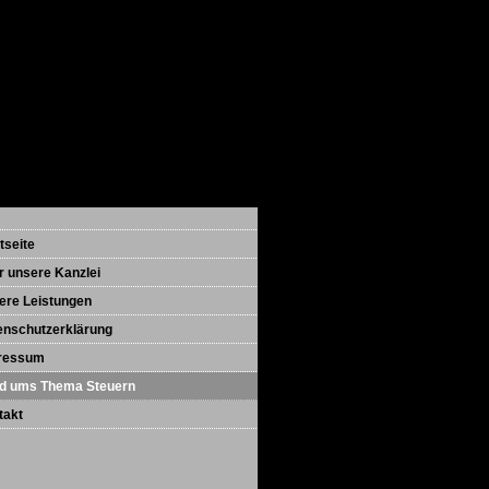
tseite
r unsere Kanzlei
ere Leistungen
enschutzerklärung
ressum
d ums Thema Steuern
takt