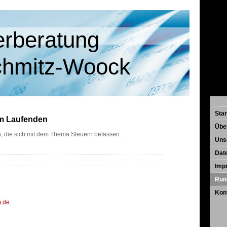
beratung
chmitz-Woock
Star
em Laufenden
Übe
, die sich mit dem Thema Steuern befassen.
Uns
Dat
Imp
Run
Kon
m.de