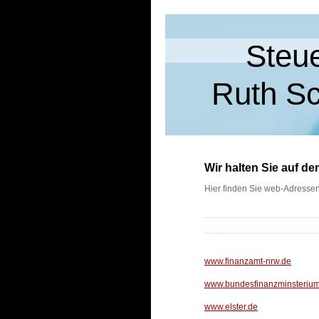
Steuer
Ruth S
Wir halten Sie auf d
Hier finden Sie web-Adressen
www.finanzamt-nrw.de
www.bundesfinanzminsteriu
www.elster.de