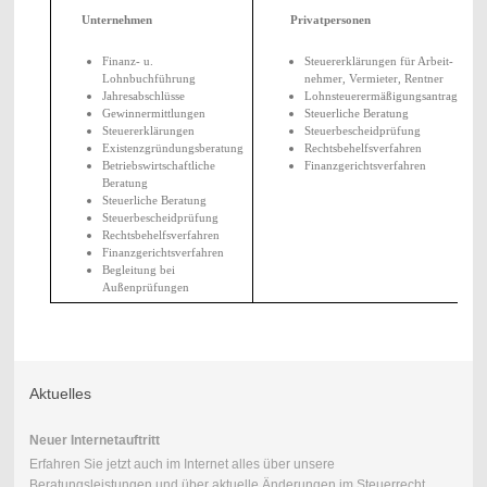
Unternehmen
Privatpersonen
Finanz- u.
Steuererklärungen für Arbeit-
Lohnbuchführung
nehmer, Vermieter, Rentner
Jahresabschlüsse
Lohnsteuerermäßigungsantrag
Gewinnermittlungen
Steuerliche Beratung
Steuererklärungen
Steuerbescheidprüfung
Existenzgründungsberatung
Rechtsbehelfsverfahren
Betriebswirtschaftliche
Finanzgerichtsverfahren
Beratung
Steuerliche Beratung
Steuerbescheidprüfung
Rechtsbehelfsverfahren
Finanzgerichtsverfahren
Begleitung bei
Außenprüfungen
Aktuelles
Neuer Internetauftritt
Erfahren Sie jetzt auch im Internet alles über unsere
Beratungsleistungen und über aktuelle Änderungen im Steuerrecht.